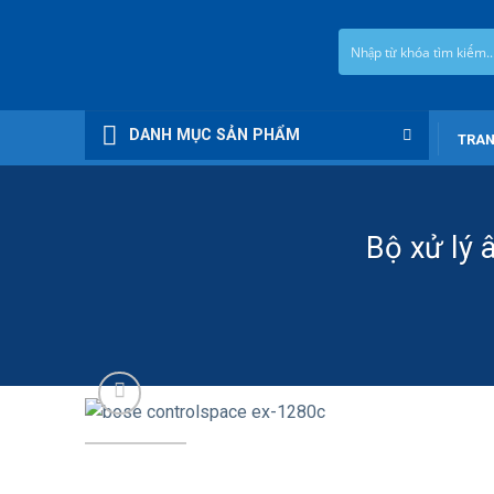
Chuyển
đến
nội
dung
DANH MỤC SẢN PHẨM
TRAN
Bộ xử lý 