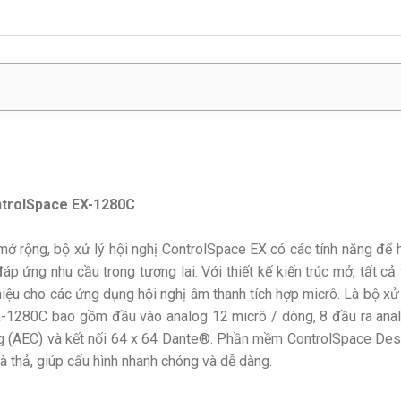
ontrolSpace EX-1280C
mở rộng, bộ xử lý hội nghị ControlSpace EX có các tính năng để h
p ứng nhu cầu trong tương lai. Với thiết kế kiến ​​trúc mở, tất cả
iệu cho các ứng dụng hội nghị âm thanh tích hợp micrô. Là bộ xử 
X-1280C bao gồm đầu vào analog 12 micrô / dòng, 8 đầu ra anal
ng (AEC) và kết nối 64 x 64 Dante®. Phần mềm ControlSpace Des
 và thả, giúp cấu hình nhanh chóng và dễ dàng.