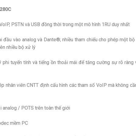
1280C
VoIP, PSTN và USB đồng thời trong một mô hình 1RU duy nhất
i đầu vào analog và Dante®; nhiều tham chiếu cho phép một bộ 
ên nhiều bộ xử lý
 phi tuyến tính và tiếng ồn thoải mái để tăng cường sự rõ ràng 
ép nhân viên CNTT định cấu hình các tham số VoIP mà không cần
 analog / POTS trên toàn thế giới
 codec mềm PC