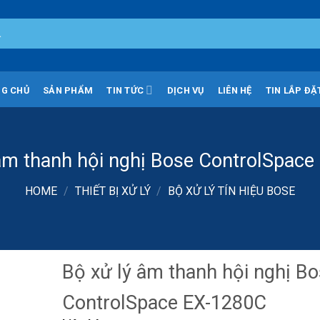
G CHỦ
SẢN PHẨM
TIN TỨC
DỊCH VỤ
LIÊN HỆ
TIN LẮP ĐẶ
âm thanh hội nghị Bose ControlSpac
HOME
/
THIẾT BỊ XỬ LÝ
/
BỘ XỬ LÝ TÍN HIỆU BOSE
Bộ xử lý âm thanh hội nghị B
ControlSpace EX-1280C