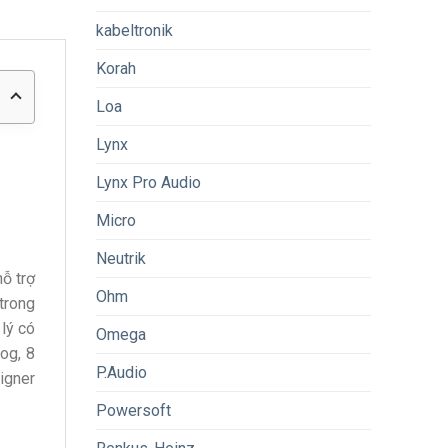
kabeltronik
Korah
Loa
Lynx
Lynx Pro Audio
Micro
Neutrik
ỗ trợ
Ohm
 trong
lý có
Omega
og, 8
P.Audio
igner
Powersoft