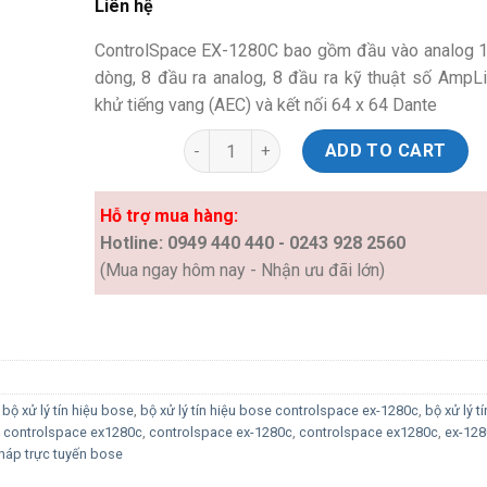
Liên hệ
ControlSpace EX-1280C bao gồm đầu vào analog 1
dòng, 8 đầu ra analog, 8 đầu ra kỹ thuật số AmpLi
khử tiếng vang (AEC) và kết nối 64 x 64 Dante
Bộ xử lý âm thanh hội nghị Bose Contro
ADD TO CART
Hỗ trợ mua hàng:
Hotline: 0949 440 440 - 0243 928 2560
(Mua ngay hôm nay - Nhận ưu đãi lớn)
,
bộ xử lý tín hiệu bose
,
bộ xử lý tín hiệu bose controlspace ex-1280c
,
bộ xử lý t
 controlspace ex1280c
,
controlspace ex-1280c
,
controlspace ex1280c
,
ex-128
pháp trực tuyến bose