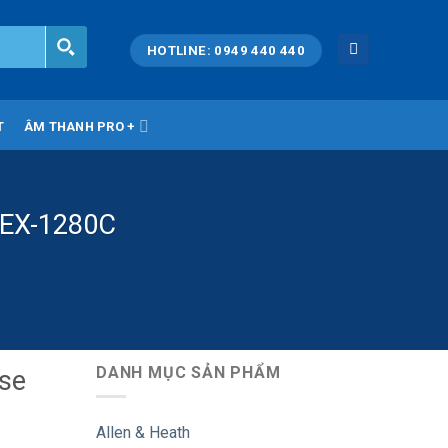
HOTLINE: 0949 440 440
T
ÂM THANH PRO +
e EX-1280C
DANH MỤC SẢN PHẨM
ose
Allen & Heath