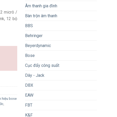
Âm thanh gia đình
2 micrô /
Bàn trộn âm thanh
nk, 12 bộ
BBS
lSpace EX-1280C quantity
Behringer
Beyerdynamic
Bose
Cục đẩy công suất
Dây - Jack
DBX
EAW
ín hiệu bose
0c
,
FBT
K&F