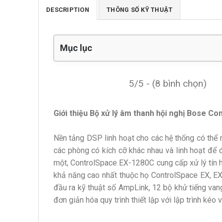
DESCRIPTION
THÔNG SỐ KỸ THUẬT
Mục lục
5/5 - (8 bình chọn)
Giới thiệu Bộ xử lý âm thanh hội nghị Bose C
Nền tảng DSP linh hoạt cho các hệ thống có thể 
các phòng có kích cỡ khác nhau và linh hoạt để đá
một, ControlSpace EX-1280C cung cấp xử lý tín h
khả năng cao nhất thuộc họ ControlSpace EX, E
đầu ra kỹ thuật số AmpLink, 12 bộ khử tiếng va
đơn giản hóa quy trình thiết lập với lập trình kéo