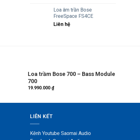
Loa âm trần Bose
FreeSpace FS4CE
Liên hệ
Loa trầm Bose 700 – Bass Module
Loa Bo
700
Liên hệ
19.990.000
₫
LIÊN KẾT
Kênh Youtube Saomai Audio