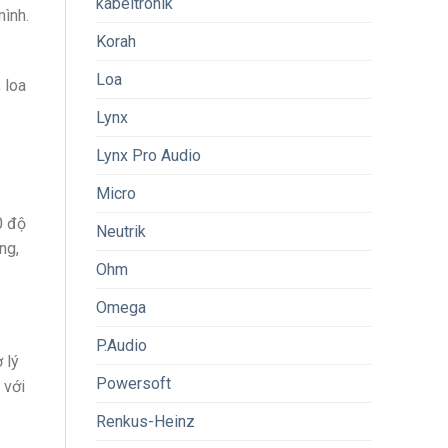
kabeltronik
mình.
Korah
Loa
 loa
Lynx
Lynx Pro Audio
Micro
0 độ
Neutrik
ng,
Ohm
Omega
P.Audio
 lý
Powersoft
 với
Renkus-Heinz