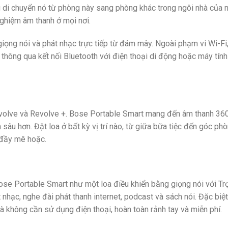
g di chuyển nó từ phòng này sang phòng khác trong ngôi nhà của 
nghiệm âm thanh ở mọi nơi.
 giọng nói và phát nhạc trực tiếp từ đám mây. Ngoài phạm vi Wi-Fi,
thông qua kết nối Bluetooth với điện thoại di động hoặc máy tính
olve và Revolve +. Bose Portable Smart mang đến âm thanh 36
sâu hơn. Đặt loa ở bất kỳ vị trí nào, từ giữa bữa tiệc đến góc phò
 đầy mê hoặc.
ose Portable Smart như một loa điều khiển bằng giọng nói với Trợ
 nhạc, nghe đài phát thanh internet, podcast và sách nói. Đặc biệt
à không cần sử dụng điện thoại, hoàn toàn rảnh tay và miễn phí.