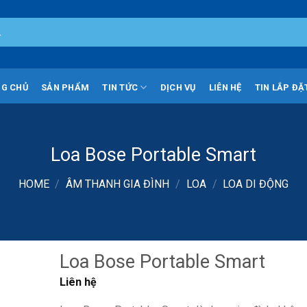
G CHỦ
SẢN PHẨM
TIN TỨC
DỊCH VỤ
LIÊN HỆ
TIN LẮP ĐẶ
Loa Bose Portable Smart
HOME
/
ÂM THANH GIA ĐÌNH
/
LOA
/
LOA DI ĐỘNG
Loa Bose Portable Smart
Liên hệ