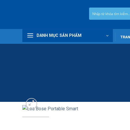
Chuyển
đến
nội
dung
DANH MỤC SẢN PHẨM
TRAN