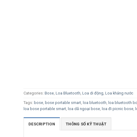
Categories:
Bose
,
Loa Bluetooth
,
Loa di động
,
Loa kháng nước
Tags:
bose
,
bose portable smart
,
loa bluetooth
,
loa bluetooth b
loa bose portable smart
,
loa dã ngoại bose
,
loa đi picnic bose
,
l
DESCRIPTION
THÔNG SỐ KỸ THUẬT