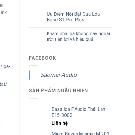
au
Link
Ưu Điểm Nổi Bật Của Loa
Bose S1 Pro Plus
Khám phá loa không dây ngoài
trời tiện lợi và hiệu quả
FACEBOOK
/loa-
Saomai Audio
dat/
SẢN PHẨM NGẪU NHIÊN
Bass loa P.Audio Thái Lan
E15-300S
Liên hệ
Micro Beyerdynamic M 201