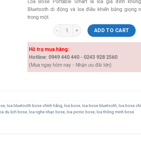
Loa Bose Portable Smart là loa gia đình không
Bluetooth di động và loa điều khiển bằng giọng nó
trong một.
Loa Bose Portable Smart quantity
ADD TO CART
Hỗ trợ mua hàng:
Hotline: 0949 440 440 - 0243 928 2560
(Mua ngay hôm nay - Nhận ưu đãi lớn)
ose
,
loa bluetooth bose chính hãng
,
loa bose
,
loa bose bluetooth
,
loa bose ch
oa du lịch bose
,
loa nghe nhạc bose
,
loa picnic bose
,
loa thông minh bose