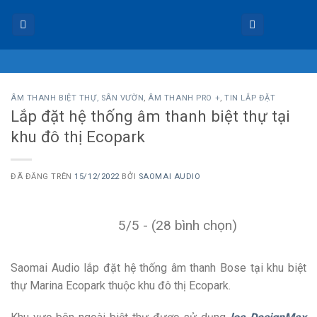
Chuyển
đến
nội
dung
ÂM THANH BIỆT THỰ, SÂN VƯỜN
,
ÂM THANH PRO +
,
TIN LẮP ĐẶT
Lắp đặt hệ thống âm thanh biệt thự tại
khu đô thị Ecopark
ĐÃ ĐĂNG TRÊN
15/12/2022
BỞI
SAOMAI AUDIO
5/5 - (28 bình chọn)
Saomai Audio lắp đặt hệ thống âm thanh Bose tại khu biệt
thự Marina Ecopark thuộc khu đô thị Ecopark.