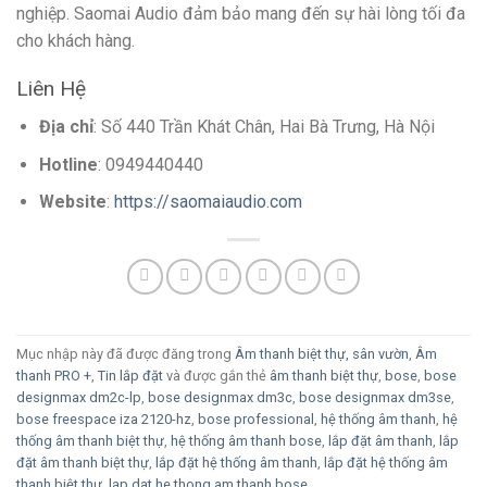
nghiệp. Saomai Audio đảm bảo mang đến sự hài lòng tối đa
cho khách hàng.
Liên Hệ
Địa chỉ
: Số 440 Trần Khát Chân, Hai Bà Trưng, Hà Nội
Hotline
: 0949440440
Website
:
https://saomaiaudio.com
Mục nhập này đã được đăng trong
Âm thanh biệt thự, sân vườn
,
Âm
thanh PRO +
,
Tin lắp đặt
và được gắn thẻ
âm thanh biệt thự
,
bose
,
bose
designmax dm2c-lp
,
bose designmax dm3c
,
bose designmax dm3se
,
bose freespace iza 2120-hz
,
bose professional
,
hệ thống âm thanh
,
hệ
thống âm thanh biệt thự
,
hệ thống âm thanh bose
,
lắp đặt âm thanh
,
lắp
đặt âm thanh biệt thự
,
lắp đặt hệ thống âm thanh
,
lắp đặt hệ thống âm
thanh biệt thự
,
lap dat he thong am thanh bose
.