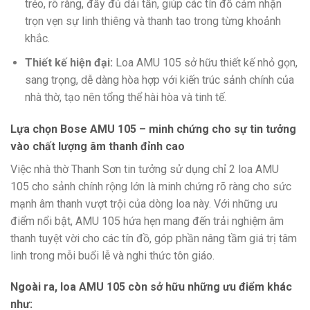
trẻo, rõ ràng, đầy đủ dải tần, giúp các tín đồ cảm nhận
trọn vẹn sự linh thiêng và thanh tao trong từng khoảnh
khắc.
Thiết kế hiện đại:
Loa AMU 105 sở hữu thiết kế nhỏ gọn,
sang trọng, dễ dàng hòa hợp với kiến trúc sảnh chính của
nhà thờ, tạo nên tổng thể hài hòa và tinh tế.
Lựa chọn Bose AMU 105 – minh chứng cho sự tin tưởng
vào chất lượng âm thanh đỉnh cao
Việc nhà thờ Thanh Sơn tin tưởng sử dụng chỉ 2 loa AMU
105 cho sảnh chính rộng lớn là minh chứng rõ ràng cho sức
mạnh âm thanh vượt trội của dòng loa này. Với những ưu
điểm nổi bật, AMU 105 hứa hẹn mang đến trải nghiệm âm
thanh tuyệt vời cho các tín đồ, góp phần nâng tầm giá trị tâm
linh trong mỗi buổi lễ và nghi thức tôn giáo.
Ngoài ra, loa AMU 105 còn sở hữu những ưu điểm khác
như: