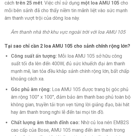
cách
trên 25 mét
. Việc chỉ sử dụng
một loa AMU 105
cho
mỗi bên sảnh đã cho thấy niềm tin mãnh liệt vào sức mạnh
âm thanh vượt trội của dòng loa này.
Âm thanh nhà thờ khu vực ngoài trời với loa AMU 105
Tại sao chỉ cần 2 loa AMU 105 cho sảnh chính rộng lớn?
Công suất ấn tượng:
Mỗi loa AMU 105 sở hữu công
suất tối đa lên đến 400W, đủ sức khuếch đại âm thanh
mạnh mẽ, lan tỏa đều khắp sảnh chính rộng lớn, bất chấp
khoảng cách xa.
Góc phủ âm rộng:
Loa AMU 105 được trang bị góc phủ
âm rộng 100° x 100°, đảm bảo âm thanh bao phủ toàn bộ
không gian, truyền tải trọn vẹn từng lời giảng đạo, bài hát
hay âm thanh trong nghi lễ đến tai mọi tín đồ.
Chất lượng âm thanh đỉnh cao:
Nhờ củ loa nén EMB2S
cao cấp của Bose, AMU 105 mang đến âm thanh trong